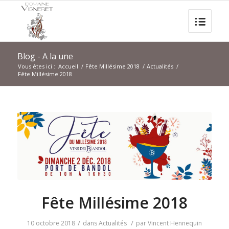
Blog - A la une
Vous êtes ici :
Accueil
/
Fête Millésime 2018
/
Actualités
/
Fête Millésime 2018
Fête Millésime 2018
/
/
10 octobre 2018
dans
Actualités
par
Vincent Hennequin