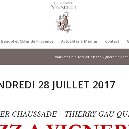
 Bandol et Côtes de Provence
Actualités & Médias
Contact
G
Vous êtes ici :
Accueil
/
Jazz à Vigneret le Vendr
NDREDI 28 JUILLET 2017
IER CHAUSSADE – THIERRY GAU QU