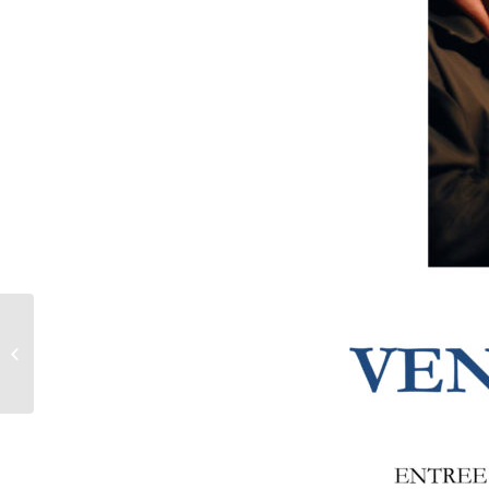
Calanques classiques
de Bandol les 19 –20 et
21 mai 2017