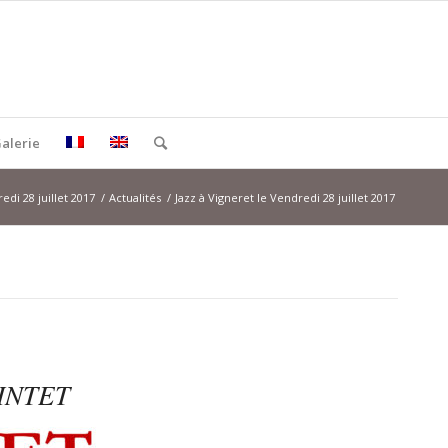
alerie
edi 28 juillet 2017
/
Actualités
/
Jazz à Vigneret le Vendredi 28 juillet 2017
INTET